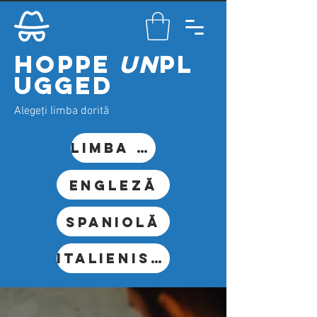
HOPPE
UN
PL
UGGED
Alegeți limba dorită
limba germana
Engleză
Spaniolă
Italienisch