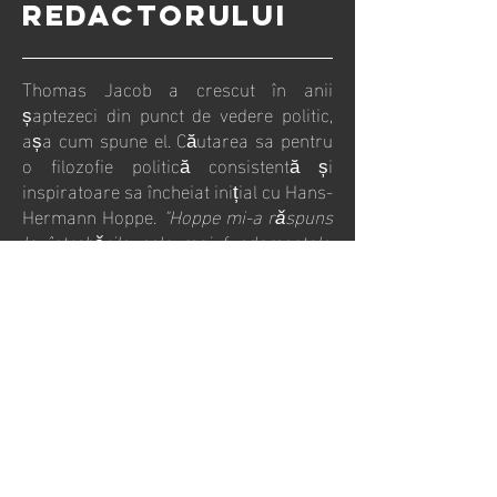
redactorului
Thomas Jacob a crescut în anii
șaptezeci din punct de vedere politic,
așa cum spune el. Căutarea sa pentru
o filozofie politică consistentă și
inspiratoare sa încheiat inițial cu Hans-
Hermann Hoppe.
"Hoppe mi-a răspuns
la întrebările cele mai fundamentale,
restul este o aplicare a acestor
principii. Asta îmi oferă securitate și
pace și vreau să le pun la dispoziție
altora, în special tinerilor".
Jacob îl
cunoaște personal pe Hoppe din 1990
și este bun prieten cu el.